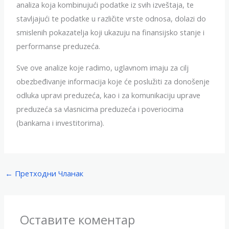
analiza koja kombinujući podatke iz svih izveštaja, te
stavljajući te podatke u različite vrste odnosa, dolazi do
smislenih pokazatelja koji ukazuju na finansijsko stanje i
performanse preduzeća.
Sve ove analize koje radimo, uglavnom imaju za cilj
obezbeđivanje informacija koje će poslužiti za donošenje
odluka upravi preduzeća, kao i za komunikaciju uprave
preduzeća sa vlasnicima preduzeća i poveriocima
(bankama i investitorima).
←
Претходни Чланак
Оставите коментар