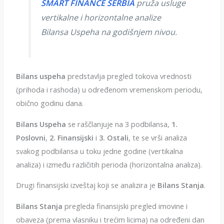
SMART FINANCE SERBIA
pruža usluge
vertikalne i horizontalne analize
Bilansa Uspeha na godišnjem nivou.
Bilans uspeha
predstavlja pregled tokova vrednosti
(prihoda i rashoda) u određenom vremenskom periodu,
obično godinu dana.
Bilans Uspeha
se raščlanjuje na 3 podbilansa,
1.
Poslovni
,
2. Finansijski
i
3. Ostali
, te se vrši analiza
svakog podbilansa u toku jedne godine (vertikalna
analiza) i između različitih perioda (horizontalna analiza).
Drugi finansijski izveštaj koji se analizira je
Bilans Stanja
.
Bilans Stanja
pregleda finansijski pregled imovine i
obaveza (prema vlasniku i trećim licima) na određeni dan