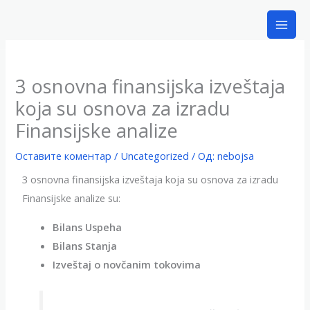
Пређи
на
садржај
3 osnovna finansijska izveštaja
koja su osnova za izradu
Finansijske analize
Оставите коментар
/
Uncategorized
/ Од:
nebojsa
3 osnovna finansijska izveštaja koja su osnova za izradu
Finansijske analize su:
Bilans Uspeha
Bilans Stanja
Izveštaj o novčanim tokovima