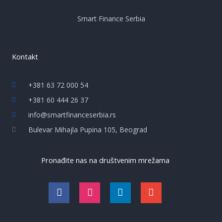
Smart Finance Serbia
Kontakt
+381 63 72 000 54
+381 60 444 26 37
info@smartfinanceserbia.rs
Bulevar Mihajla Pupina 105, Beograd
Pronađite nas na društvenim mrežama
F
I
L
E
a
n
i
n
c
s
n
v
e
t
k
e