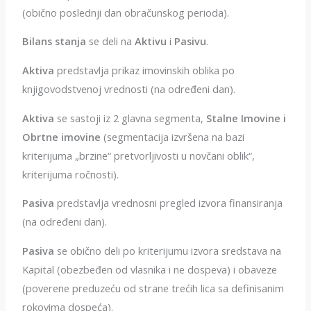
(obično poslednji dan obračunskog perioda).
Bilans stanja
se deli na
Aktivu
i
Pasivu
.
Aktiva
predstavlja prikaz imovinskih oblika po
knjigovodstvenoj vrednosti (na određeni dan).
Aktiva
se sastoji iz 2 glavna segmenta,
Stalne Imovine i
Obrtne imovine
(segmentacija izvršena na bazi
kriterijuma „brzine“ pretvorljivosti u novčani oblik“,
kriterijuma ročnosti).
Pasiva
predstavlja vrednosni pregled izvora finansiranja
(na određeni dan).
Pasiva
se obično deli po kriterijumu izvora sredstava na
Kapital (obezbeđen od vlasnika i ne dospeva) i obaveze
(poverene preduzeću od strane trećih lica sa definisanim
rokovima dospeća).